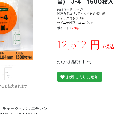
当) J-4 1500枚
商品コード : J-4_3
関連カテゴリ :
チャック付きポリ袋
チャック付きポリ袋
セイニチ純正「ユニパック」
ポイント :
250
pt
12,512 円
(税込
ただいま品切れ中です
お気に入りに追加
すると拡大されます
品 チャック付ポリエチレン