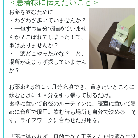
＜患者様に伝えたいこと＞
お薬を飲むために
・わざわざ歩いていませんか？
・一包ずつ自分で詰めていませ
んか？こぼれてしまった！て、
事はありませんか？
・「薬どこやったかな？」と、
場所が定まらず探していません
か？
お薬束®は約１ヶ月分充填でき、置きたいところに
飲むときに１回分を引っ張って切るだけ。
食卓に置いて食後のルーティンに。寝室に置いて寝
めに台所で服用。飲む時も場所も自分で決める。そ
す。ライフワークに合わせた服用を。
「薬に縛られず、目的でなく手段となり快適な生活